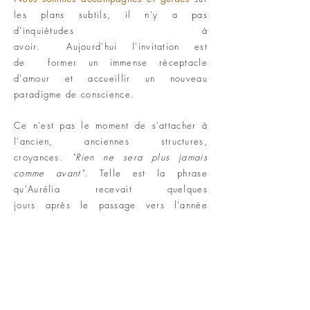
les plans subtils, il n'y a pas
d'inquiétudes à
avoir.
Aujourd'hui
l'invitation est
de
former un immense réceptacle
d'amour
et accueillir un nouveau
paradigme
de conscience.
Ce n'est pas le moment de s'attacher à
l'ancien, anciennes structures,
croyances.
"Rien ne sera plus jamais
comme avant".
Telle est la phrase
qu'Aurélia recevait quelques
jours
après
le passage vers l'année
2020, un signal pour prendre conscience
de l'effondrement
à
venir.
L
es énergies collectives vont gagner en
intensité au fils des semaines et mois qui
arrivent.
Face à ce
tumulte
extérieur qui se