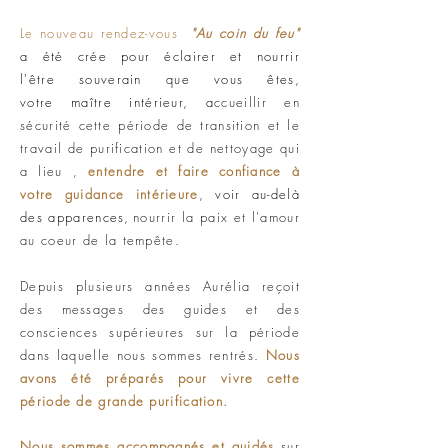
Le
nouveau
rendez-vous
"Au coin du feu"
a été crée pour éclairer et nourrir
l'être
souverain que vous êtes,
votre
maître intérieur, a
ccueillir en
sécurité cette
période de transition et
le
travail de purification et de nettoyage qui
a lieu ,
entendre et faire confiance à
votre guidance intérieure
,
voir au-delà
des apparences,
nourrir la paix et l'amour
au coeur de la tempête.
Depuis plusieurs années Aurélia reçoit
des messages des guides et des
consciences
supérieures
sur la
période
dans laquelle nous sommes rentrés.
Nous
avons été
préparés pour vivre cette
période de grande purification.
Nous sommes
accompagnés
et guidés
sur