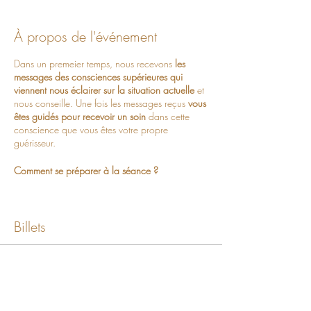
À propos de l'événement
Dans un premeier temps, nous recevons
les
messages des consciences supérieures qui
viennent nous éclairer sur la situation actuelle
et
nous conseille. Une fois les messages reçus
vous
êtes guidés pour recevoir un soin
dans cette
conscience que vous êtes votre propre
guérisseur.
Comment se préparer à la séance ?
-
Définir une intention:
le soin collectif commence
à travailler bien avant l'heure du rendez-vous.
Billets
Quelques heures ou minutes avant prenez le
temps de réflchir à votre intention pour la
séance: de quoi avez-vous besoin de vous
libérer ? D'être éclairé ? A vous de sentir ce qui
Vente expirée
résonne pour vous. Il est aussi possible de ne
pas avoir d'intention spécifique et d'être
Type de billet
simplement dans l'acceuil de ce qui se présente
SOIN A DISTANCE SUR